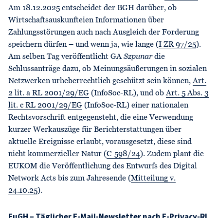
Am 18.12.2025 entscheidet der BGH darüber, ob
Wirtschaftsauskunfteien Informationen über
Zahlungsstörungen auch nach Ausgleich der Forderung
speichern dürfen – und wenn ja, wie lange (
I ZR 97/25
).
Am selben Tag veröffentlicht GA
Szpunar
die
Schlussanträge dazu, ob Meinungsäußerungen in sozialen
Netzwerken urheberrechtlich geschützt sein können,
Art.
2 lit. a RL 2001/29/EG
(InfoSoc-RL), und ob
Art. 5 Abs. 3
lit. c RL 2001/29/EG
(InfoSoc-RL) einer nationalen
Rechtsvorschrift entgegensteht, die eine Verwendung
kurzer Werkauszüge für Berichterstattungen über
aktuelle Ereignisse erlaubt, vorausgesetzt, diese sind
nicht kommerzieller Natur (
C-598/24
). Zudem plant die
EUKOM die Veröffentlichung des Entwurfs des Digital
Network Acts bis zum Jahresende (
Mitteilung v.
24.10.25
).
EuGH – Täglicher E-Mail-Newsletter nach E-Privacy-RL