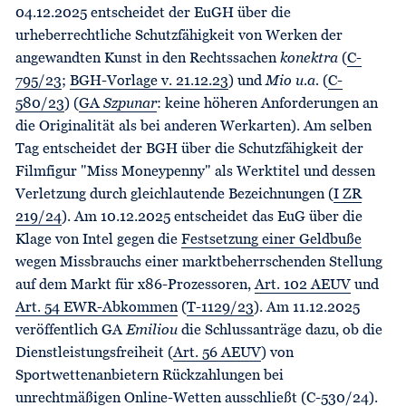
04.12.2025 entscheidet der EuGH über die
urheberrechtliche Schutzfähigkeit von Werken der
angewandten Kunst in den Rechtssachen
konektra
(
C-
795/23
;
BGH-Vorlage v. 21.12.23
) und
Mio u.a.
(
C-
580/23
) (
GA
Szpunar
: keine höheren Anforderungen an
die Originalität als bei anderen Werkarten). Am selben
Tag entscheidet der BGH über die Schutzfähigkeit der
Filmfigur "Miss Moneypenny" als Werktitel und dessen
Verletzung durch gleichlautende Bezeichnungen (
I ZR
219/24
). Am 10.12.2025 entscheidet das EuG über die
Klage von Intel gegen die
Festsetzung einer Geldbuße
wegen Missbrauchs einer marktbeherrschenden Stellung
auf dem Markt für x86-Prozessoren,
Art. 102 AEUV
und
Art. 54 EWR-Abkommen
(
T-1129/23
). Am 11.12.2025
veröffentlich GA
Emiliou
die Schlussanträge dazu, ob die
Dienstleistungsfreiheit (
Art. 56 AEUV
) von
Sportwettenanbietern Rückzahlungen bei
unrechtmäßigen Online-Wetten ausschließt (
C-530/24
).