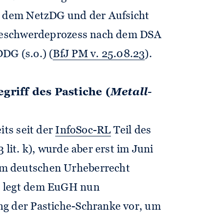
24 dem NetzDG und der Aufsicht
r Beschwerdeprozess nach dem DSA
DG (s.o.) (
BfJ PM v. 25.08.23
).
riff des Pastiche (
Metall-
its seit der
InfoSoc-RL
Teil des
 lit. k), wurde aber erst im Juni
m deutschen Urheberrecht
H legt dem EuGH nun
ng der Pastiche-Schranke vor, um