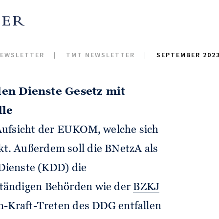
trotz Unter- bzw. Überschreitung
ht dem DMA unterfallen sollten
EWSLETTER
TMT NEWSLETTER
SEPTEMBER 202
en Dienste Gesetz mit
lle
Aufsicht der EUKOM, welche sich
. Außerdem soll die BNetzA als
 Dienste (KDD) die
tändigen Behörden wie der
BZKJ
In-Kraft-Treten des DDG entfallen