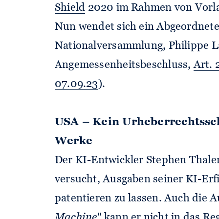
Shield
2020 im Rahmen von Vorlage
Nun wendet sich ein Abgeordnete
Nationalversammlung, Philippe L
Angemessenheitsbeschluss,
Art.
07.09.23
).
USA – Kein Urheberrechtsschu
Werke
Der KI-Entwickler Stephen Thaler 
versucht, Ausgaben seiner KI-E
patentieren zu lassen. Auch die A
Machine
" kann er nicht in das Re