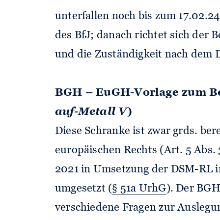
unterfallen noch bis zum 17.02.
des BfJ; danach richtet sich de
und die Zuständigkeit nach dem D
BGH – EuGH-Vorlage zum Beg
auf-Metall V
)
Diese Schranke ist zwar grds. bere
europäischen Rechts (Art. 5 Abs. 3
2021 in Umsetzung der DSM-RL i
umgesetzt (
§ 51a UrhG
). Der BG
verschiedene Fragen zur Auslegu