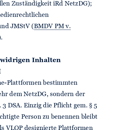
llen Zuständigkeit iRd NetzDG);
medienrechtlichen
und JMStV (
BMDV PM v.
).
widrigen Inhalten
M
ine-Plattformen bestimmten
 mehr dem NetzDG, sondern der
3 DSA. Einzig die Pflicht gem. § 5
htigte Person zu benennen bleibt
ls VLOP designierte Plattformen