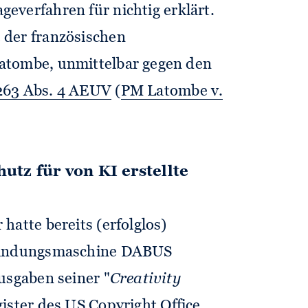
verfahren für nichtig erklärt.
 der französischen
atombe, unmittelbar gegen den
 263 Abs. 4 AEUV
(
PM Latombe v.
tz für von KI erstellte
hatte bereits (erfolglos)
rfindungsmaschine DABUS
usgaben seiner "
Creativity
gister des US Copyright Office