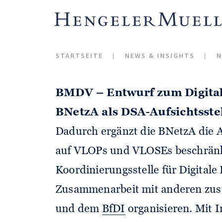
Plattformdienste der Gatekeeper 
der Schwellenwerte doch bzw. nic
(
EUKOM PM v. 06.09.23
).
STARTSEITE
NEWS & INSIGHTS
N
BMDV – Entwurf zum Digital
BNetzA als DSA-Aufsichtsste
Dadurch ergänzt die BNetzA die 
auf VLOPs und VLOSEs beschränkt
Koordinierungsstelle für Digitale
Zusammenarbeit mit anderen zus
und dem
BfDI
organisieren. Mit 