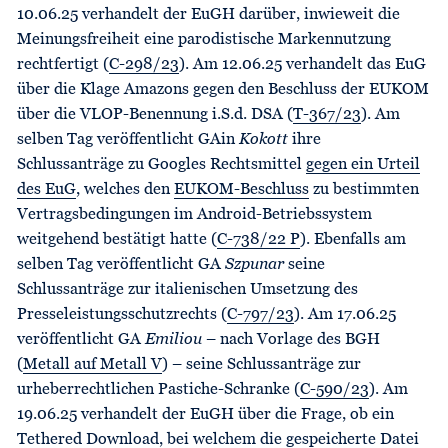
10.06.25 verhandelt der EuGH darüber, inwieweit die
Meinungsfreiheit eine parodistische Markennutzung
rechtfertigt (
C-298/23
). Am 12.06.25 verhandelt das EuG
über die Klage Amazons gegen den Beschluss der EUKOM
über die VLOP-Benennung i.S.d. DSA (
T-367/23
). Am
selben Tag veröffentlicht GAin
Kokott
ihre
Schlussanträge zu Googles Rechtsmittel
gegen ein Urteil
des EuG
, welches den
EUKOM-Beschluss
zu bestimmten
Vertragsbedingungen im Android-Betriebssystem
weitgehend bestätigt hatte (
C-738/22 P
). Ebenfalls am
selben Tag veröffentlicht GA
Szpunar
seine
Schlussanträge zur italienischen Umsetzung des
Presseleistungsschutzrechts (
C-797/23
). Am 17.06.25
veröffentlicht GA
Emiliou
– nach Vorlage des BGH
(
Metall auf Metall V
) – seine Schlussanträge zur
urheberrechtlichen Pastiche-Schranke (
C-590/23
). Am
19.06.25 verhandelt der EuGH über die Frage, ob ein
Tethered Download, bei welchem die gespeicherte Datei