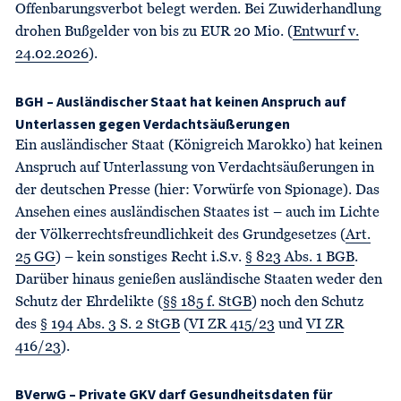
Offenbarungsverbot belegt werden. Bei Zuwiderhandlung
drohen Bußgelder von bis zu EUR 20 Mio. (
Entwurf v.
24.02.2026
).
BGH – Ausländischer Staat hat keinen Anspruch auf
Unterlassen gegen Verdachtsäußerungen
Ein ausländischer Staat (Königreich Marokko) hat keinen
Anspruch auf Unterlassung von Verdachtsäußerungen in
der deutschen Presse (hier: Vorwürfe von Spionage). Das
Ansehen eines ausländischen Staates ist – auch im Lichte
der Völkerrechtsfreundlichkeit des Grundgesetzes (
Art.
25 GG
) – kein sonstiges Recht i.S.v.
§ 823 Abs. 1 BGB
.
Darüber hinaus genießen ausländische Staaten weder den
Schutz der Ehrdelikte (
§§ 185 f. StGB
) noch den Schutz
des
§ 194 Abs. 3 S. 2 StGB
(
VI ZR 415/23
und
VI ZR
416/23
).
BVerwG – Private GKV darf Gesundheitsdaten für