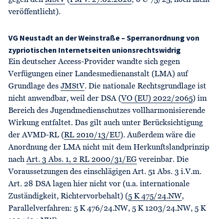
gegen den
MStV
(
PM v. 27.02.2026
; 6 U 75/25, noch nicht
veröffentlicht).
VG Neustadt an der Weinstraße – Sperranordnung von
zypriotischen Internetseiten unionsrechtswidrig
Ein deutscher Access-Provider wandte sich gegen
Verfügungen einer Landesmedienanstalt (LMA) auf
Grundlage des
JMStV
. Die nationale Rechtsgrundlage ist
nicht anwendbar, weil der DSA (
VO (EU) 2022/2065
) im
Bereich des Jugendmedienschutzes vollharmonisierende
Wirkung entfaltet. Das gilt auch unter Berücksichtigung
der AVMD-RL (
RL 2010/13/EU
). Außerdem wäre die
Anordnung der LMA nicht mit dem Herkunftslandprinzip
nach
Art. 3 Abs. 1, 2 RL 2000/31/EG
vereinbar. Die
Voraussetzungen des einschlägigen Art. 51 Abs. 3 i.V.m.
Art. 28 DSA lagen hier nicht vor (u.a. internationale
Zuständigkeit, Richtervorbehalt) (
5 K 475/24.NW
,
Parallelverfahren: 5 K 476/24.NW, 5 K 1203/24.NW, 5 K