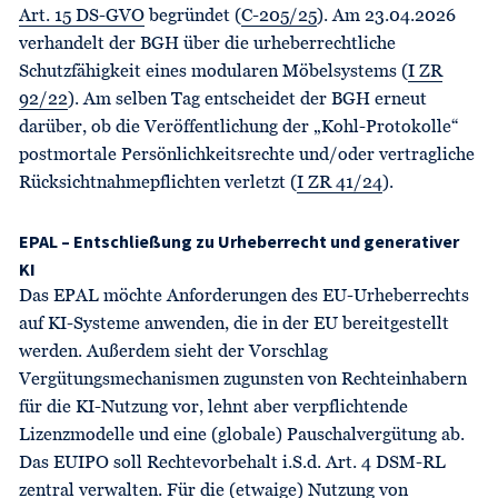
Art. 15 DS-GVO
begründet (
C-205/25
). Am 23.04.2026
verhandelt der BGH über die urheberrechtliche
Schutzfähigkeit eines modularen Möbelsystems (
I ZR
92/22
). Am selben Tag entscheidet der BGH erneut
darüber, ob die Veröffentlichung der „Kohl-Protokolle“
postmortale Persönlichkeitsrechte und/oder vertragliche
Rücksichtnahmepflichten verletzt (
I ZR 41/24
).
EPAL – Entschließung zu Urheberrecht und generativer
KI
Das EPAL möchte Anforderungen des EU-Urheberrechts
auf KI-Systeme anwenden, die in der EU bereitgestellt
werden. Außerdem sieht der Vorschlag
Vergütungsmechanismen zugunsten von Rechteinhabern
für die KI-Nutzung vor, lehnt aber verpflichtende
Lizenzmodelle und eine (globale) Pauschalvergütung ab.
Das EUIPO soll Rechtevorbehalt i.S.d. Art. 4 DSM-RL
zentral verwalten. Für die (etwaige) Nutzung von