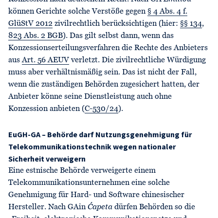
können Gerichte solche Verstöße gegen
§ 4 Abs. 4 f.
GlüStV 2012
zivilrechtlich berücksichtigen (hier:
§§ 134
,
823 Abs. 2 BGB
). Das gilt selbst dann, wenn das
Konzessionserteilungsverfahren die Rechte des Anbieters
aus
Art. 56 AEUV
verletzt. Die zivilrechtliche Würdigung
muss aber verhältnismäßig sein. Das ist nicht der Fall,
wenn die zuständigen Behörden zugesichert hatten, der
Anbieter könne seine Dienstleistung auch ohne
Konzession anbieten (
C-530/24
).
EuGH-GA – Behörde darf Nutzungsgenehmigung für
Telekommunikationstechnik wegen nationaler
Sicherheit verweigern
Eine estnische Behörde verweigerte einem
Telekommunikationsunternehmen eine solche
Genehmigung für Hard- und Software chinesischer
Hersteller. Nach GAin
Ćapeta
dürfen Behörden so die