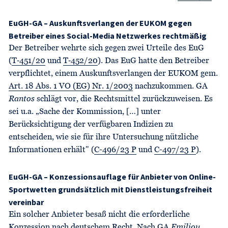
EuGH-GA – Auskunftsverlangen der EUKOM gegen
Betreiber eines Social-Media Netzwerkes rechtmäßig
Der Betreiber wehrte sich gegen zwei Urteile des EuG
(
T‑451/20
und
T‑452/20
). Das EuG hatte den Betreiber
verpflichtet, einem Auskunftsverlangen der EUKOM gem.
Art. 18 Abs. 1 VO (EG) Nr. 1/2003
nachzukommen. GA
Rantos
schlägt vor, die Rechtsmittel zurückzuweisen. Es
sei u.a. „Sache der Kommission, […] unter
Berücksichtigung der verfügbaren Indizien zu
entscheiden, wie sie für ihre Untersuchung nützliche
Informationen erhält" (
C-496/23 P
und
C-497/23 P
).
EuGH-GA – Konzessionsauflage für Anbieter von Online-
Sportwetten grundsätzlich mit Dienstleistungsfreiheit
vereinbar
Ein solcher Anbieter besaß nicht die erforderliche
Konzession nach deutschem Recht. Nach GA
Emiliou