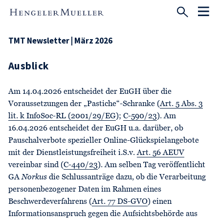
TMT Newsletter | März 2026
Ausblick
Am 14.04.2026 entscheidet der EuGH über die
Voraussetzungen der „Pastiche“-Schranke (
Art. 5 Abs. 3
lit. k InfoSoc-RL (2001/29/EG
);
C-590/23
). Am
16.04.2026 entscheidet der EuGH u.a. darüber, ob
Pauschalverbote spezieller Online-Glückspielangebote
mit der Dienstleistungsfreiheit i.S.v.
Art. 56 AEUV
vereinbar sind (
C-440/23
). Am selben Tag veröffentlicht
GA
Norkus
die Schlussanträge dazu, ob die Verarbeitung
personenbezogener Daten im Rahmen eines
Beschwerdeverfahrens (
Art. 77 DS-GVO
) einen
Informationsanspruch gegen die Aufsichtsbehörde aus