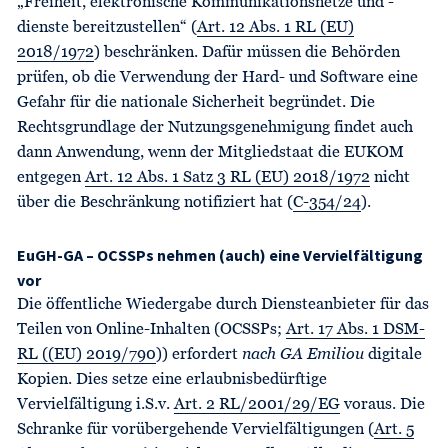
„Freiheit, elektronische Kommunikationsnetze und -
dienste bereitzustellen“ (
Art. 12 Abs. 1 RL (EU)
2018/1972
) beschränken. Dafür müssen die Behörden
prüfen, ob die Verwendung der Hard- und Software eine
Gefahr für die nationale Sicherheit begründet. Die
Rechtsgrundlage der Nutzungsgenehmigung findet auch
dann Anwendung, wenn der Mitgliedstaat die EUKOM
entgegen
Art. 12 Abs. 1 Satz 3 RL (EU) 2018/1972
nicht
über die Beschränkung notifiziert hat (
C-354/24
).
EuGH-GA – OCSSPs nehmen (auch) eine Vervielfältigung
vor
Die öffentliche Wiedergabe durch Diensteanbieter für das
Teilen von Online-Inhalten (OCSSPs;
Art. 17 Abs. 1 DSM-
RL ((EU) 2019/790
)) erfordert
nach GA Emiliou
digitale
Kopien. Dies setze eine erlaubnisbedürftige
Vervielfältigung i.S.v.
Art. 2 RL/2001/29/EG
voraus. Die
Schranke für vorübergehende Vervielfältigungen (
Art. 5