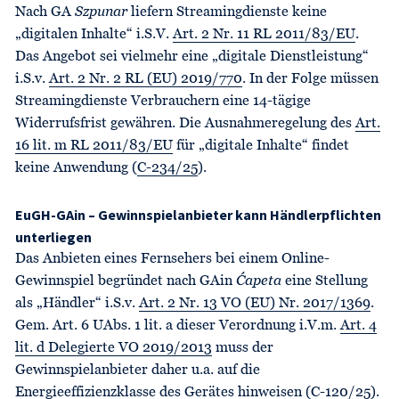
Nach GA
Szpunar
liefern Streamingdienste keine
„digitalen Inhalte“ i.S.V.
Art. 2 Nr. 11 RL 2011/83/EU
.
Das Angebot sei vielmehr eine „digitale Dienstleistung“
i.S.v.
Art. 2 Nr. 2 RL (EU) 2019/770
. In der Folge müssen
Streamingdienste Verbrauchern eine 14-tägige
Widerrufsfrist gewähren. Die Ausnahmeregelung des
Art.
16 lit. m RL 2011/83/EU
für „digitale Inhalte“ findet
keine Anwendung (
C-234/25
).
EuGH-GAin – Gewinnspielanbieter kann Händlerpflichten
unterliegen
Das Anbieten eines Fernsehers bei einem Online-
Gewinnspiel begründet nach GAin
Ćapeta
eine Stellung
als „Händler“ i.S.v.
Art. 2 Nr. 13 VO (EU) Nr. 2017/1369
.
Gem. Art. 6 UAbs. 1 lit. a dieser Verordnung i.V.m.
Art. 4
lit. d Delegierte VO 2019/2013
muss der
Gewinnspielanbieter daher u.a. auf die
Energieeffizienzklasse des Gerätes hinweisen (
C-120/25
).