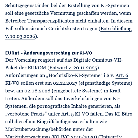
Schutzgegenständen bei der Erstellung von KI-Systemen
soll eine gesetzliche Vermutung geschaffen werden, wenn
Betreiber Transparenzpflichten nicht einhalten. In diesem
Fall sollen sie auch Gerichtskosten tragen (
Entschließung
v. 10.03.2026
).
EURat – Änderungsvorschlag zur KI-VO
Der Vorschlag reagiert auf das Digitale Omnibus-VII-
Paket der EUKOM (
Entwurf v. 20.11.2025
).
Anforderungen an „Hochrisiko-KI-Systeme“ i.S.v.
Art. 6
KI-VO sollen erst am 02.12.2027 (eigenständige Systeme)
bzw. am 02.08.2028 (eingebettete Systeme) in Kraft
treten. Außerdem soll das Inverkehrbringen von KI-
Systemen, die pornografische Inhalte generieren, als
„verbotene Praxis“ unter Art. 5 KI-VO fallen. Das KI-Büro
soll dieselben Eingriffsbefugnisse erhalten wie
Marktüberwachungsbehörden unter der
Marktüberwachungs-VO (VO 2019/1020) (
Entwurf v.