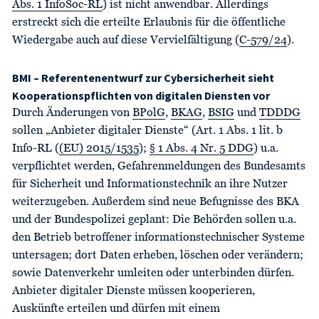
Abs. 1 InfoSoc-RL
) ist nicht anwendbar. Allerdings
erstreckt sich die erteilte Erlaubnis für die öffentliche
Wiedergabe auch auf diese Vervielfältigung (
C-579/24
).
BMI – Referentenentwurf zur Cybersicherheit sieht
Kooperationspflichten von digitalen Diensten vor
Durch Änderungen von
BPolG
,
BKAG
,
BSIG
und
TDDDG
sollen „Anbieter digitaler Dienste“ (Art. 1 Abs. 1 lit. b
Info-RL (
(EU) 2015/1535
);
§ 1 Abs. 4 Nr. 5 DDG
) u.a.
verpflichtet werden, Gefahrenmeldungen des Bundesamts
für Sicherheit und Informationstechnik an ihre Nutzer
weiterzugeben. Außerdem sind neue Befugnisse des BKA
und der Bundespolizei geplant: Die Behörden sollen u.a.
den Betrieb betroffener informationstechnischer Systeme
untersagen; dort Daten erheben, löschen oder verändern;
sowie Datenverkehr umleiten oder unterbinden dürfen.
Anbieter digitaler Dienste müssen kooperieren,
Auskünfte erteilen und dürfen mit einem