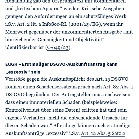
Abhandlung gab den Ursprungstext mit Kommentaren
und „kritischem Apparat“ wieder. Kritische Ausgaben
genügen den Anforderungen an ein schutzfähiges Werk
i.S.v.
Art. 2 lit. a InfoSoc-RL (2001/29/EG
), wenn ihr
Mehrwert gegenüber der unkommentierten Ausgabe „mit
hinreichender Genauigkeit und Objektivität“
identifizierbar ist (
C-649/23
).
EuGH – Erstmaliger DSGVO-Auskunftsantrag kann
„exzessiv“ sein
Verstöße gegen die Auskunftspflicht des
Art. 15 DSGVO
können einen Schadensersatzanspruch nach
Art. 82 Abs. 1
DS-GVO begründen. Der Antragsteller muss nachweisen,
dass einen immateriellen Schaden (beispielsweise:
Kontrollverlust über seine Daten) erlitten hat und sein
eigenes Verhalten „nicht die entscheidende Ursache für
diesen Schaden war.“ Allerdings können auch erstmalige
Auskunftsanträge „exzessiv“ i.S.v.
Art. 12 Abs. 5 Satz 2