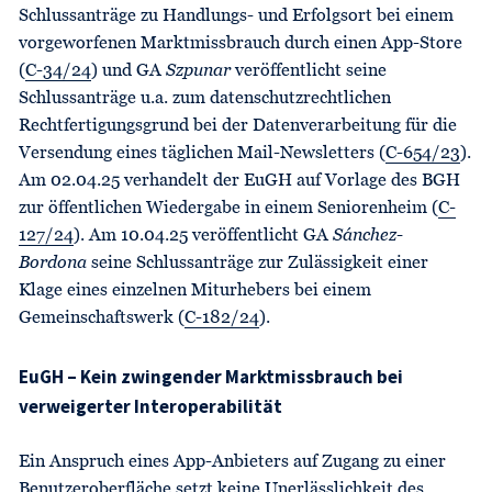
Schlussanträge zu Handlungs- und Erfolgsort bei einem
vorgeworfenen Marktmissbrauch durch einen App-Store
(
C-34/24
) und GA
Szpunar
veröffentlicht seine
Schlussanträge u.a. zum datenschutzrechtlichen
Rechtfertigungsgrund bei der Datenverarbeitung für die
Versendung eines täglichen Mail-Newsletters (
C-654/23
).
Am 02.04.25 verhandelt der EuGH auf Vorlage des BGH
zur öffentlichen Wiedergabe in einem Seniorenheim (
C-
127/24
). Am 10.04.25 veröffentlicht GA
Sánchez-
Bordona
seine Schlussanträge zur Zulässigkeit einer
Klage eines einzelnen Miturhebers bei einem
Gemeinschaftswerk (
C-182/24
).
EuGH – Kein zwingender Marktmissbrauch bei
verweigerter Interoperabilität
Ein Anspruch eines App-Anbieters auf Zugang zu einer
Benutzeroberfläche setzt keine Unerlässlichkeit des