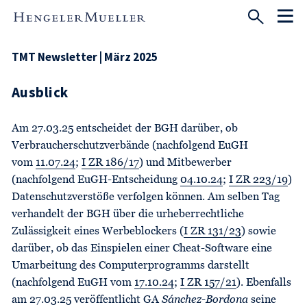
TMT Newsletter | März 2025
Ausblick
Am 27.03.25 entscheidet der BGH darüber, ob
Verbraucherschutzverbände (nachfolgend EuGH
vom
11.07.24
;
I ZR 186/17
) und Mitbewerber
(nachfolgend EuGH-Entscheidung
04.10.24
;
I ZR 223/19
)
Datenschutzverstöße verfolgen können. Am selben Tag
verhandelt der BGH über die urheberrechtliche
Zulässigkeit eines Werbeblockers (
I ZR 131/23
) sowie
darüber, ob das Einspielen einer Cheat-Software eine
Umarbeitung des Computerprogramms darstellt
(nachfolgend EuGH vom
17.10.24
;
I ZR 157/21
). Ebenfalls
am 27.03.25 veröffentlicht GA
Sánchez-Bordona
seine