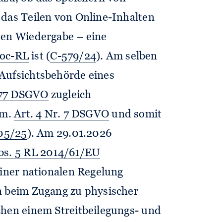
 das Teilen von Online-Inhalten
hen Wiedergabe – eine
Soc-RL
ist (
C-579/24
). Am selben
Aufsichtsbehörde eines
 77 DSGVO
zugleich
.m.
Art. 4 Nr. 7 DSGVO
und somit
05/25
). Am 29.01.2026
Abs. 5 RL 2014/61/EU
einer nationalen Regelung
n beim Zugang zu physischer
chen einem Streitbeilegungs- und