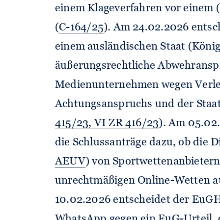
einem Klageverfahren vor einem (
(
C-164/25
). Am 24.02.2026 entsc
einem ausländischen Staat (Köni
äußerungsrechtliche Abwehransp
Medienunternehmen wegen Verlet
Achtungsanspruchs und der Staa
415/23, VI ZR 416/23
). Am 05.02
die Schlussanträge dazu, ob die Di
AEUV
) von Sportwettenanbieter
unrechtmäßigen Online-Wetten au
10.02.2026 entscheidet der EuGH
WhatsApp gegen ein
EuG-Urteil
,