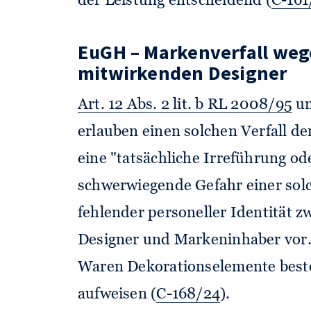
der Leistung entscheidend (
C-161
EuGH – Markenverfall weg
mitwirkenden Designer
Art. 12 Abs. 2 lit. b RL 2008/95
u
erlauben einen solchen Verfall d
eine "tatsächliche Irreführung od
schwerwiegende Gefahr einer solch
fehlender personeller Identität 
Designer und Markeninhaber vor. 
Waren Dekorationselemente bes
aufweisen (
C-168/24
).