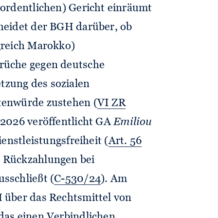
ordentlichen) Gericht einräumt
heidet der BGH darüber, ob
greich Marokko)
rüche gegen deutsche
zung des sozialen
tenwürde zustehen (
VI ZR
.2026 veröffentlicht GA
Emiliou
enstleistungsfreiheit (
Art. 56
n Rückzahlungen bei
sschließt (
C-530/24
). Am
 über das Rechtsmittel von
 das einen
Verbindlichen