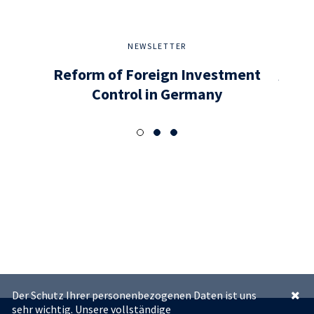
NEWSLETTER
Reform of Foreign Investment
flaw
Control in Germany
als
ne
wh
t
Der Schutz Ihrer personenbezogenen Daten ist uns
sehr wichtig. Unsere vollständige