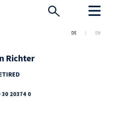
DE
EN
an Richter
ETIRED
 30 20374 0