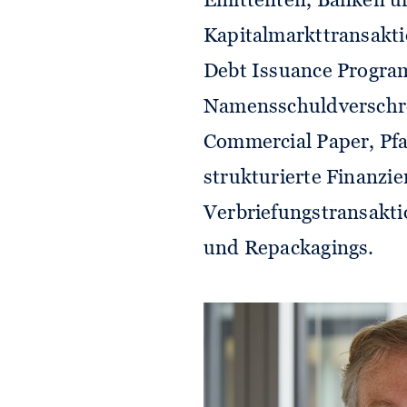
Emittenten, Banken und
Kapitalmarkttransakti
Debt Issuance Progr
Namensschuldverschre
Commercial Paper, Pf
strukturierte Finanzi
Verbriefungstransakti
und Repackagings.