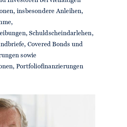
 Investoren bei vielfältigen
onen, insbesondere Anleihen,
amme,
ibungen, Schuldscheindarlehen,
andbriefe, Covered Bonds und
erungen sowie
onen, Portfoliofinanzierungen