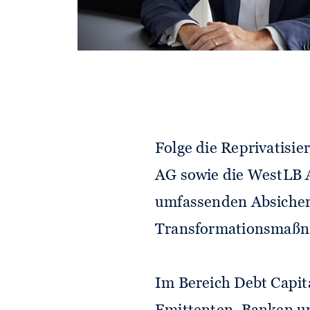
Verfahren. Er ist auch
und ausländische Regi
der Finanzmarktkrise 
Hypo Real Estate-Grup
jeweiligen Abwicklungs
Folge die Reprivatisie
AG sowie die WestLB A
umfassenden Absicher
Transformationsmaßn
Im Bereich Debt Capit