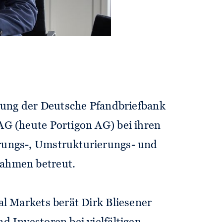
 als Berater und Experte für in-
erungen und Behörden tätig. In
hat er die WestLB AG und die
pe bei der Errichtung ihrer
anstalten beraten. Er hat in der
rung der Deutsche Pfand­briefbank
G (heute Portigon AG) bei ihren
ungs-, Umstrukturierungs- und
ahmen betreut.
al Markets berät Dirk Bliesener