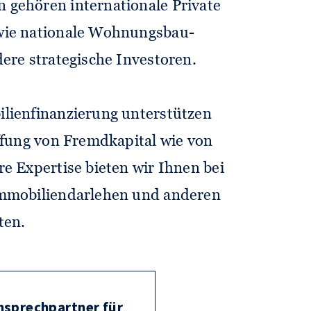
gehören internationale Private
wie nationale Wohnungs­bau­
ere strategische Investoren.
lien­finanzierung unterstützen
ffung von Fremd­kapital wie von
re Expertise bieten wir Ihnen bei
mmobilien­darlehen und anderen
ten.
nsprechpartner für