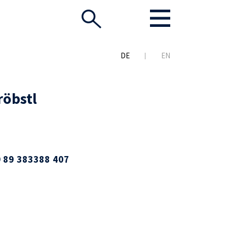
DE
EN
röbstl
 89 383388 407