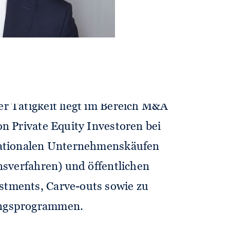
 Unternehmen und
 M&A-Transaktionen,
d im Gesellschaftsrecht.
r Tätigkeit liegt im Bereich M&A
n Private Equity Investoren bei
nationalen Unternehmenskäufen
nsverfahren) und öffentlichen
tments, Carve-outs sowie zu
ngsprogrammen.