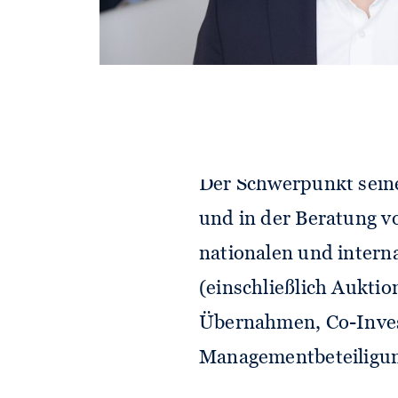
Julian Pröbstl berät
Finanzinvestoren bei
Umstrukturierungen un
Der Schwerpunkt seine
und in der Beratung vo
nationalen und inter
(einschließlich Auktio
Übernahmen, Co-Inves
Managementbeteiligu