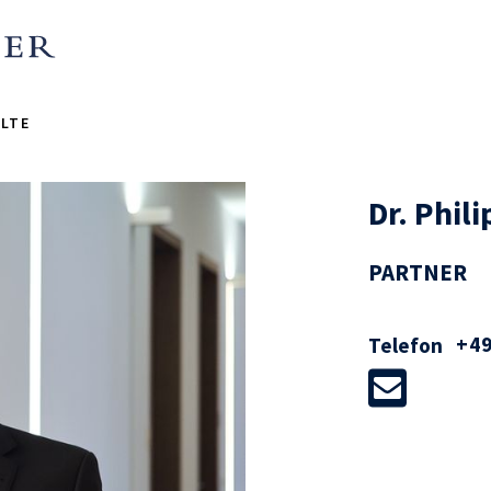
LTE
Dr. Phil
PARTNER
+49
Telefon
berät in- und ausländischen
eichen des europäischen und
ts, insbesondere bei M&A-