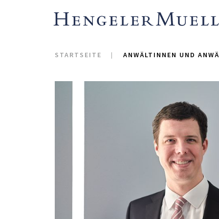
STARTSEITE
ANWÄLTINNEN UND ANWÄ
Philipp Otto Neideck 
Mandaten in allen Ber
deutschen Kartellrech