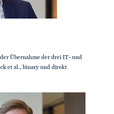
ity bei den Finanzierungen des
tsbeteiligung an dem Software-
Gesellschaft für Organisation
g mbH (GOD), einer 50/50-
r Top-Management-Beratung
er Übernahme der drei IT- und
k et al., binary und direkt