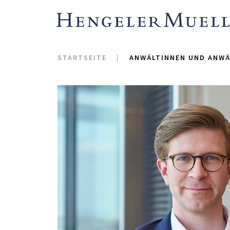
STARTSEITE
ANWÄLTINNEN UND ANWÄ
Henning Hilke berät 
zu syndizierten Kredi
Finanzierungstransakt
Unternehmens- und Ak
Finanzierungsfragen
Transaktionen sowie z
Zu seinen jüngeren M
Akquisitionsfinanzier