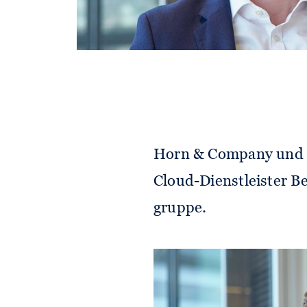
Waterland Private Equ
Erwerbs einer Mehrhei
Development-Provider 
und Datenverarbeitun
Partnerschaft mit de
Horn & Company und d
Cloud-Dienstleister Bec
gruppe.