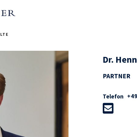
LTE
Unternehmen, Fonds und Banken
tfinanzierungen und anderen
Dr. Henn
ionen, insbesondere zu
quisitionsfinanzierungen, zu
PARTNER
 im Zusammenhang mit M&A-
+49
Telefon
u Schuldscheindarlehen.
andaten im Bereich
ungen gehören die Beratung von