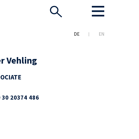
DE
EN
er Vehling
SOCIATE
 30 20374 486