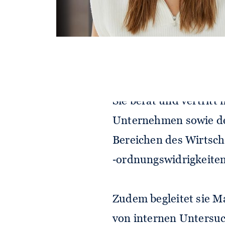
Esther Vehling ist spez
Wirtschaftsstrafrecht
Compliance.
Sie berät und vertritt
Unternehmen sowie de
Bereichen des Wirtsch
‑ordnungswidrigkeiten
Zudem begleitet sie 
von internen Untersuc