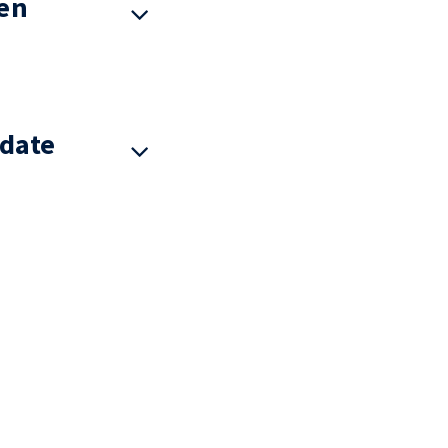
en
date